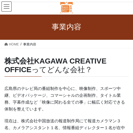
コ
ナ
ン
ビ
テ
ゲ
ン
ー
事業内容
ツ
シ
へ
ョ
ス
ン
HOME
事業内容
キ
に
ッ
移
プ
動
株式会社KAGAWA CREATIVE
OFFICE
ってどんな会社？
広島県のテレビ局の番組制作を中心に、映像制作、スポーツ中
継、ビデオパッケージ、コマーシャルの企画制作、タイトル業
務、字幕作成など「映像に関わる全ての事」に幅広く対応できる
体制を整えています。
現在は、株式会社中国放送の報道制作局にて報道カメラマン３
名、カメラアシスタント１名、情報番組ディレクター１名が在中