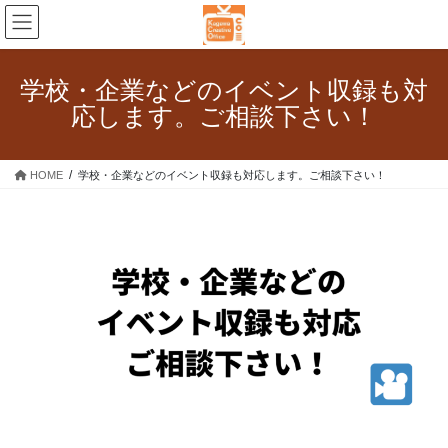
コ
ナ
ン
ビ
テ
ゲ
ン
ー
学校・企業などのイベント収録も対
ツ
シ
応します。ご相談下さい！
へ
ョ
ス
ン
キ
に
HOME
学校・企業などのイベント収録も対応します。ご相談下さい！
ッ
移
プ
動